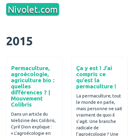
Aller
Nivolet.com
au
contenu
2015
Permaculture,
Ça y est ! J’ai
agroécologie,
compris ce
agriculture bio :
qu’est la
quelles
permaculture !
différences ? |
La permaculture, tout
Mouvement
le monde en parle,
Colibris
mais personne ne sait
Dans un article du
vraiment de quoi il
Webzine des Colibris,
s’agit. Une branche
Cyril Dion explique :
radicale de
« L’agroécologie en
l’agroécologie ? Une