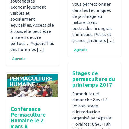
soutenables,
vous perfectionner
économiquement
dans les techniques
viables et
de jardinage au
socialement
naturel, sans
équitables. Accessible
pesticides ni engrais
à tous, elle peut être
chimiques. Petits et
mise en oeuvre
grands, jardiniers […]
partout… Aujourd’hui,
des hommes […]
Agenda
Agenda
Stages de
permaculture du
printemps 2017
Samedi 1er et
dimanche 2 avril à
Voiron, stage
Conférence
d’introduction
Permaculture
organisé par Apsala
Humaine le 2
Horaires : 8h45-18h
mars à