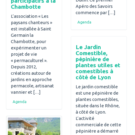
participatifs à la
Chambotte
Apéro des Savoirs
commence par […]
L’association « Les
paysans chanteurs »
Agenda
est installée à Saint
Germain la
Chambotte, pour
Le Jardin
expérimenter un
Comestible,
projet de vie
pépinière de
« permaculturel ».
plantes utiles et
Depuis 2012,
comestibles à
créations autour de
côté de Lyon
jardins en approche
permacole, artisanat
Le jardin comestible
vannier et […]
est une pépinière de
plantes comestibles,
Agenda
située dans le Rhône,
à côté de Lyon.
L’activité
commerciale de cette
pépinière a démarré