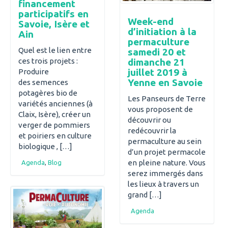
financement
participatifs en
Week-end
Savoie, Isère et
d’initiation à la
Ain
permaculture
Quel est le lien entre
samedi 20 et
ces trois projets :
dimanche 21
juillet 2019 à
Produire
Yenne en Savoie
des semences
potagères bio de
Les Panseurs de Terre
variétés anciennes (à
vous proposent de
Claix, Isère), créer un
découvrir ou
verger de pommiers
redécouvrir la
et poiriers en culture
permaculture au sein
biologique , […]
d’un projet permacole
en pleine nature. Vous
Agenda
,
Blog
serez immergés dans
les lieux à travers un
grand […]
Agenda