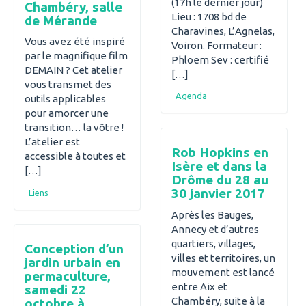
(17h le dernier jour)
Chambéry, salle
Lieu : 1708 bd de
de Mérande
Charavines, L’Agnelas,
Vous avez été inspiré
Voiron. Formateur :
par le magnifique film
Phloem Sev : certifié
DEMAIN ? Cet atelier
[…]
vous transmet des
Agenda
outils applicables
pour amorcer une
transition… la vôtre !
L’atelier est
Rob Hopkins en
accessible à toutes et
Isère et dans la
[…]
Drôme du 28 au
30 janvier 2017
Liens
Après les Bauges,
Annecy et d’autres
quartiers, villages,
Conception d’un
villes et territoires, un
jardin urbain en
mouvement est lancé
permaculture,
entre Aix et
samedi 22
Chambéry, suite à la
octobre à