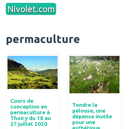
Aller
Nivolet.com
au
contenu
permaculture
Cours de
Tondre la
conception en
pelouse, une
permaculture à
dépense inutile
Thoiry du 18 au
pour une
27 juillet 2020
esthétique