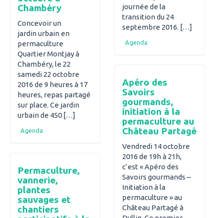
journée de la
Chambéry
transition du 24
Concevoir un
septembre 2016. […]
jardin urbain en
Agenda
permaculture
Quartier Montjay à
Chambéry, le 22
samedi 22 octobre
Apéro des
2016 de 9 heures à 17
Savoirs
heures, repas partagé
gourmands,
sur place. Ce jardin
initiation à la
urbain de 450 […]
permaculture au
Château Partagé
Agenda
Vendredi 14 octobre
2016 de 19h à 21h,
c’est « Apéro des
Permaculture,
Savoirs gourmands –
vannerie,
Initiation à la
plantes
permaculture » au
sauvages et
Château Partagé à
chantiers
Dullin. Ce premier