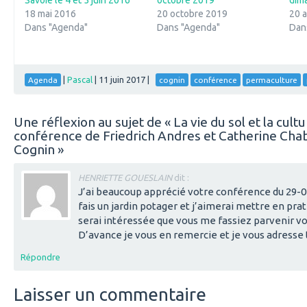
Savoie le 4 et 5 juin 2016
octobre 2019
dim
18 mai 2016
20 octobre 2019
20 
Dans "Agenda"
Dans "Agenda"
Dan
|
Pascal
|
11 juin 2017
|
Agenda
cognin
conférence
permaculture
Une réflexion au sujet de «
La vie du sol et la cul
conférence de Friedrich Andres et Catherine Chabe
Cognin
»
HENRIETTE GOUESLAIN
dit :
J’ai beaucoup apprécié votre conférence du 29-04
fais un jardin potager et j’aimerai mettre en pra
serai intéressée que vous me fassiez parvenir v
D’avance je vous en remercie et je vous adresse 
Répondre
Laisser un commentaire