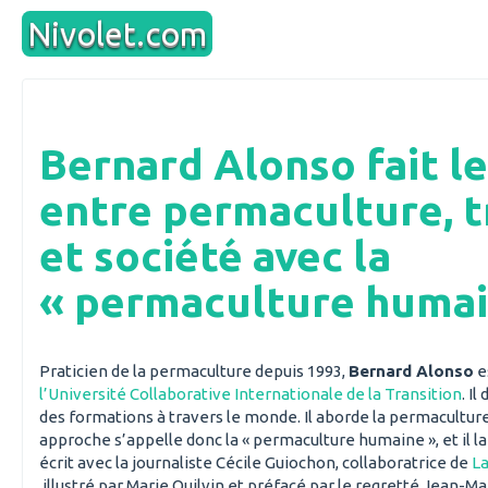
Aller
Nivolet.com
au
contenu
Bernard Alonso fait le
entre permaculture, t
et société avec la
« permaculture humai
Praticien de la permaculture depuis 1993,
Bernard Alonso
e
l’Université Collaborative Internationale de la Transition
. I
des formations à travers le monde. Il aborde la permacultur
approche s’appelle donc la « permaculture humaine », et il la 
écrit avec la journaliste Cécile Guiochon, collaboratrice de
La
illustré par Marie Quilvin et préfacé par le regretté Jean-Mar