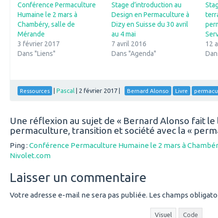
Conférence Permaculture
Stage d’introduction au
Sta
Humaine le 2 mars à
Design en Permaculture à
terr
Chambéry, salle de
Dizy en Suisse du 30 avril
per
Mérande
au 4 mai
Ser
3 février 2017
7 avril 2016
12 a
Dans "Liens"
Dans "Agenda"
Dan
|
Pascal
|
2 février 2017
|
Ressources
Bernard Alonso
Livre
permacu
Une réflexion au sujet de «
Bernard Alonso fait le 
permaculture, transition et société avec la « per
Ping :
Conférence Permaculture Humaine le 2 mars à Chambéry
Nivolet.com
Laisser un commentaire
Votre adresse e-mail ne sera pas publiée.
Les champs obligato
Visuel
Code