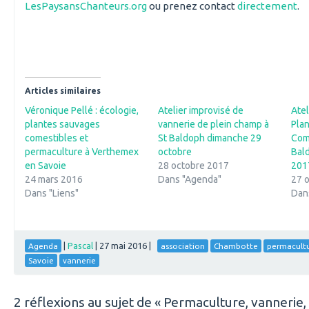
LesPaysansChanteurs.org
ou prenez contact
directement
.
Articles similaires
Véronique Pellé : écologie,
Atelier improvisé de
Atel
plantes sauvages
vannerie de plein champ à
Pla
comestibles et
St Baldoph dimanche 29
Come
permaculture à Verthemex
octobre
Bal
en Savoie
28 octobre 2017
201
24 mars 2016
Dans "Agenda"
27 
Dans "Liens"
Dan
|
Pascal
|
27 mai 2016
|
Agenda
association
Chambotte
permacult
Savoie
vannerie
2 réflexions au sujet de «
Permaculture, vannerie,