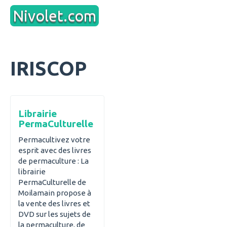
Aller
Nivolet.com
au
contenu
IRISCOP
Librairie
PermaCulturelle
Permacultivez votre
esprit avec des livres
de permaculture : La
librairie
PermaCulturelle de
Moilamain propose à
la vente des livres et
DVD sur les sujets de
la permaculture, de