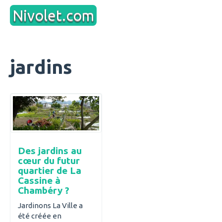
Aller
Nivolet.com
au
contenu
jardins
Des jardins au
cœur du futur
quartier de La
Cassine à
Chambéry ?
Jardinons La Ville a
été créée en