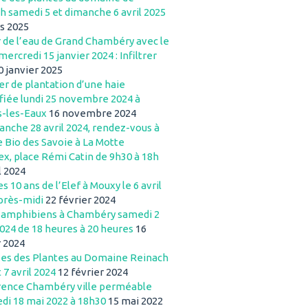
h samedi 5 et dimanche 6 avril 2025
s 2025
r de l’eau de Grand Chambéry avec le
mercredi 15 janvier 2024 : Infiltrer
0 janvier 2025
er de plantation d’une haie
ifiée lundi 25 novembre 2024 à
s-les-Eaux
16 novembre 2024
anche 28 avril 2024, rendez-vous à
e Bio des Savoie à La Motte
ex, place Rémi Catin de 9h30 à 18h
l 2024
s 10 ans de l’Elef à Mouxy le 6 avril
près-midi
22 février 2024
 amphibiens à Chambéry samedi 2
024 de 18 heures à 20 heures
16
r 2024
es des Plantes au Domaine Reinach
t 7 avril 2024
12 février 2024
ence Chambéry ville perméable
di 18 mai 2022 à 18h30
15 mai 2022