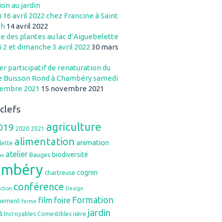
ion au jardin
 16 avril 2022 chez Francine à Saint
ph
14 avril 2022
e des plantes au lac d’Aiguebelette
 2 et dimanche 3 avril 2022
30 mars
r participatif de renaturation du
e Buisson Rond à Chambéry samedi
vembre 2021
15 novembre 2021
clefs
agriculture
019
2020
2021
alimentation
animation
lette
atelier
biodiversité
Bauges
on
ambéry
cognin
chartreuse
conférence
ction
Design
Formation
film
foire
nement
ferme
jardin
s
Incroyables Comestibles
isère