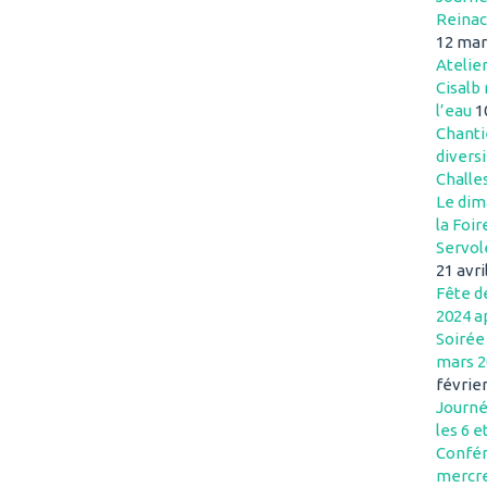
Reinac
12 mar
Atelie
Cisalb 
l’eau
1
Chanti
divers
Challe
Le dim
la Foir
Servol
21 avri
Fête de
2024 a
Soirée
mars 2
févrie
Journé
les 6 e
Confér
mercre