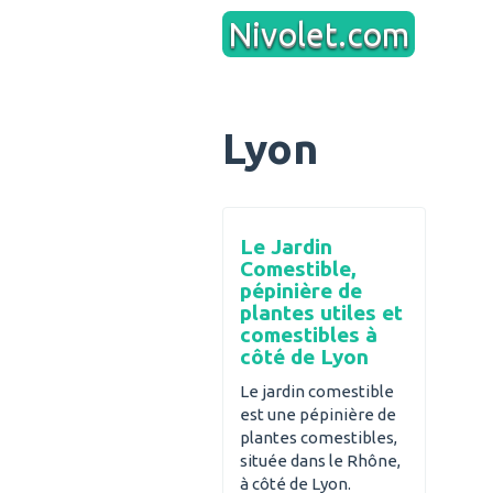
Aller
Nivolet.com
au
contenu
Lyon
Le Jardin
Comestible,
pépinière de
plantes utiles et
comestibles à
côté de Lyon
Le jardin comestible
est une pépinière de
plantes comestibles,
située dans le Rhône,
à côté de Lyon.