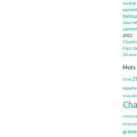
Invitat
samedi
Baldo
Journé
samedi
2022
Chantie
Parc d
20 no
Mots 
2
2016
Aiguebe
associati
Ch
composta
environ
graine