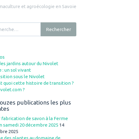
maculture et agroécologie en Savoie
cher :
Rechercher
os
es jardins autour du Nivolet
 : un sol vivant
sition sous le Nivolet
t quoi cette histoire de transition ?
volet.com ?
ouzes publications les plus
ntes
r fabrication de savon à la Ferme
n samedi 20 décembre 2025
14
bre 2025
e des plantes au domaine de