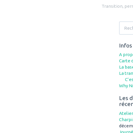
Transition, per
Recher
Infos
A prop
Carte d
La base
La tran
C’es
Why Ni
Les d
réce
Atelie
Charpi
décem
Journé