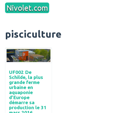
Aller
Nivolet.com
au
contenu
pisciculture
UF002 De
Schilde, la plus
grande ferme
urbaine en
aquaponie
d’Europe
démarre sa
production le 31
mars 2016