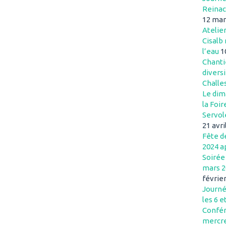
Reinac
12 mar
Atelie
Cisalb 
l’eau
1
Chanti
divers
Challe
Le dim
la Foir
Servol
21 avri
Fête de
2024 a
Soirée
mars 2
févrie
Journé
les 6 e
Confér
mercre