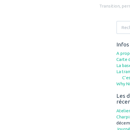
Transition, per
Recher
Infos
A prop
Carte d
La base
La tran
C’es
Why Ni
Les d
réce
Atelie
Charpi
décem
Journé