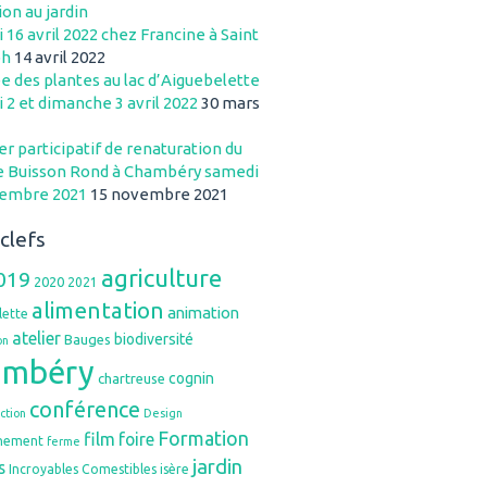
ion au jardin
 16 avril 2022 chez Francine à Saint
ph
14 avril 2022
e des plantes au lac d’Aiguebelette
 2 et dimanche 3 avril 2022
30 mars
r participatif de renaturation du
e Buisson Rond à Chambéry samedi
vembre 2021
15 novembre 2021
clefs
agriculture
019
2020
2021
alimentation
animation
lette
atelier
biodiversité
Bauges
on
ambéry
cognin
chartreuse
conférence
ction
Design
Formation
film
foire
nement
ferme
jardin
s
Incroyables Comestibles
isère