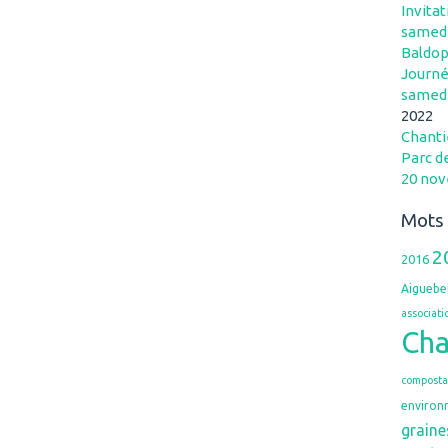
Invitat
samedi
Baldo
Journé
samedi
2022
Chantie
Parc d
20 no
Mots 
2
2016
Aiguebe
associati
Ch
composta
environ
graine