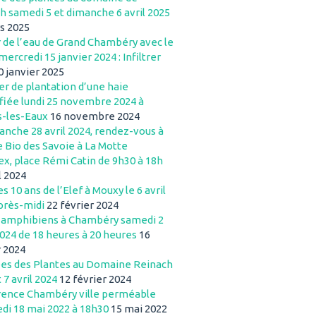
h samedi 5 et dimanche 6 avril 2025
s 2025
r de l’eau de Grand Chambéry avec le
mercredi 15 janvier 2024 : Infiltrer
0 janvier 2025
er de plantation d’une haie
ifiée lundi 25 novembre 2024 à
s-les-Eaux
16 novembre 2024
anche 28 avril 2024, rendez-vous à
e Bio des Savoie à La Motte
ex, place Rémi Catin de 9h30 à 18h
l 2024
s 10 ans de l’Elef à Mouxy le 6 avril
près-midi
22 février 2024
 amphibiens à Chambéry samedi 2
024 de 18 heures à 20 heures
16
r 2024
es des Plantes au Domaine Reinach
t 7 avril 2024
12 février 2024
ence Chambéry ville perméable
di 18 mai 2022 à 18h30
15 mai 2022