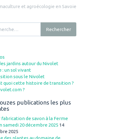
maculture et agroécologie en Savoie
cher :
Rechercher
os
es jardins autour du Nivolet
 : un sol vivant
sition sous le Nivolet
t quoi cette histoire de transition ?
volet.com ?
ouzes publications les plus
ntes
r fabrication de savon à la Ferme
n samedi 20 décembre 2025
14
bre 2025
e des plantes au domaine de