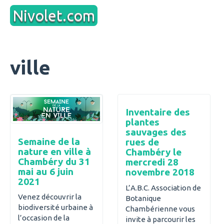
Aller
Nivolet.com
au
contenu
ville
Inventaire des
plantes
sauvages des
Semaine de la
rues de
nature en ville à
Chambéry le
Chambéry du 31
mercredi 28
mai au 6 juin
novembre 2018
2021
L’A.B.C. Association de
Venez découvrir la
Botanique
biodiversité urbaine à
Chambérienne vous
l’occasion de la
invite à parcourir les