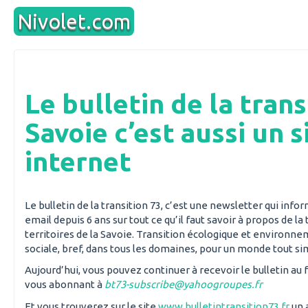
Aller
Nivolet.com
au
contenu
Le bulletin de la trans
Savoie c’est aussi un s
internet
Le bulletin de la transition 73, c’est une newsletter qui inf
email depuis 6 ans sur tout ce qu’il faut savoir à propos de la 
territoires de la Savoie. Transition écologique et environn
sociale, bref, dans tous les domaines, pour un monde tout 
Aujourd’hui, vous pouvez continuer à recevoir le bulletin au
vous abonnant à
bt73-subscribe@yahoogroupes.fr
Et vous trouverez sur le site
www.bulletintransition73.fr
un 