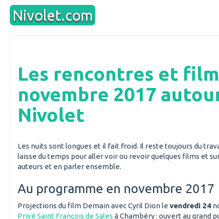
Aller
Nivolet.com
au
contenu
Les rencontres et fil
novembre 2017 autou
Nivolet
Les nuits sont longues et il fait froid. Il reste toujours du trav
laisse du temps pour aller voir ou revoir quelques films et su
auteurs et en parler ensemble.
Au programme en novembre 2017
Projections du film Demain avec Cyril Dion le
vendredi 24
n
Privé Saint François de Sales
à Chambéry : ouvert au grand pu