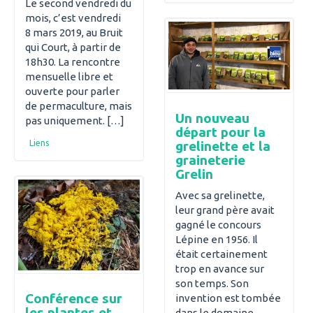
Le second vendredi du
mois, c’est vendredi
8 mars 2019, au Bruit
qui Court, à partir de
18h30. La rencontre
mensuelle libre et
ouverte pour parler
de permaculture, mais
Un nouveau
pas uniquement. […]
départ pour la
Liens
grelinette et la
graineterie
Grelin
Avec sa grelinette,
leur grand père avait
gagné le concours
Lépine en 1956. Il
était certainement
trop en avance sur
son temps. Son
Conférence sur
invention est tombée
les plantes et
dans le domaine