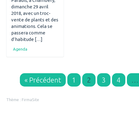
Paradis, à Chambéry,
dimanche 29 avril
2018, avec un troc-
vente de plants et des
animations. Cela se
passera comme
d’habitude […]
Agenda
« Précédent
1
2
3
4
…
Thème :
FirmaSite