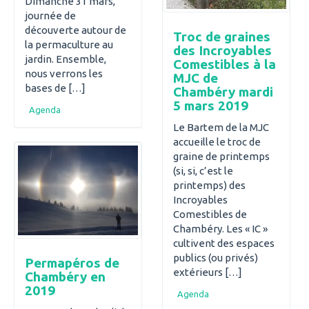
Dimanche 31 mars,
journée de
découverte autour de
Troc de graines
la permaculture au
des Incroyables
jardin. Ensemble,
Comestibles à la
nous verrons les
MJC de
bases de […]
Chambéry mardi
5 mars 2019
Agenda
Le Bartem de la MJC
accueille le troc de
graine de printemps
(si, si, c’est le
printemps) des
Incroyables
Comestibles de
Chambéry. Les « IC »
cultivent des espaces
publics (ou privés)
Permapéros de
extérieurs […]
Chambéry en
2019
Agenda