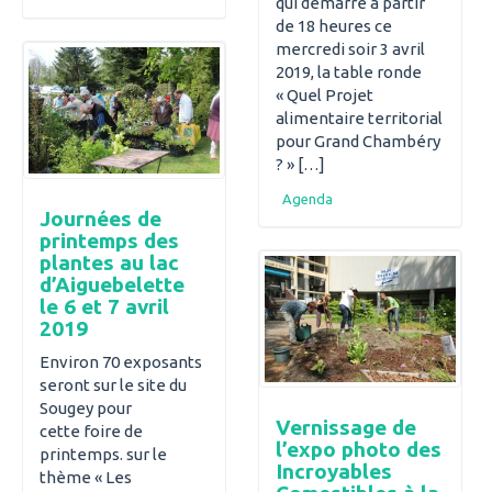
qui démarre à partir
de 18 heures ce
mercredi soir 3 avril
2019, la table ronde
« Quel Projet
alimentaire territorial
pour Grand Chambéry
? » […]
Agenda
Journées de
printemps des
plantes au lac
d’Aiguebelette
le 6 et 7 avril
2019
Environ 70 exposants
seront sur le site du
Sougey pour
Vernissage de
cette foire de
l’expo photo des
printemps. sur le
Incroyables
thème « Les